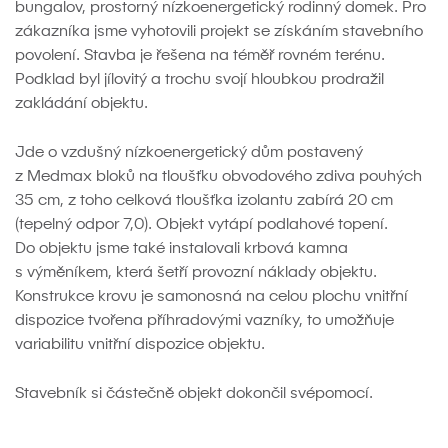
bungalov, prostorný nízkoenergetický rodinný domek. Pro
zákazníka jsme vyhotovili projekt se získáním stavebního
povolení. Stavba je řešena na téměř rovném terénu.
Podklad byl jílovitý a trochu svojí hloubkou prodražil
zakládání objektu.
Jde o vzdušný nízkoenergetický dům postavený
z Medmax bloků na tloušťku obvodového zdiva pouhých
35 cm, z toho celková tloušťka izolantu zabírá 20 cm
(tepelný odpor 7,0). Objekt vytápí podlahové topení.
Do objektu jsme také instalovali krbová kamna
s výměníkem, která šetří provozní náklady objektu.
Konstrukce krovu je samonosná na celou plochu vnitřní
dispozice tvořena příhradovými vazníky, to umožňuje
variabilitu vnitřní dispozice objektu.
Stavebník si částečně objekt dokončil svépomocí.