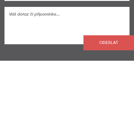
leave
this
field
blank.