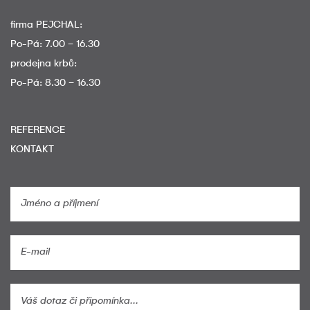
firma PEJCHAL:
Po-Pá: 7.00 – 16.30
prodejna krbů:
Po-Pá: 8.30 – 16.30
REFERENCE
KONTAKT
If
you
are
human,
leave
this