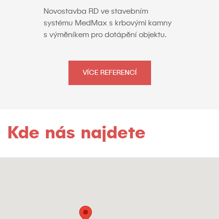
d pro
Studie
Novostavba RD ve stavebním
podkro
systému MedMax s krbovými kamny
staveb
s výměníkem pro dotápění objektu.
VÍCE REFERENCÍ
Kde nás najdete