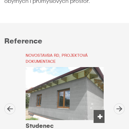
obytných i průmyslových prostor.
Reference
NOVOSTAVBA RD, PROJEKTOVÁ
PROJE
DOKUMENTACE
Třeb
Studenec